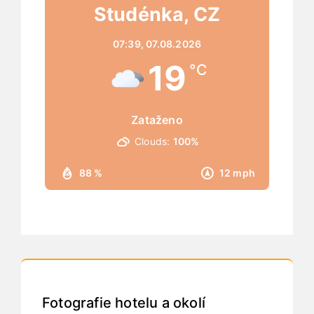
Studénka, CZ
07:39,
07.08.2026
19
°C
Zataženo
Clouds:
100%
88 %
12 mph
Fotografie hotelu a okolí