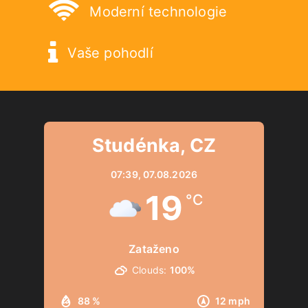
Moderní technologie
Vaše pohodlí
Studénka, CZ
07:39,
07.08.2026
19
°C
Zataženo
Clouds:
100%
88 %
12 mph