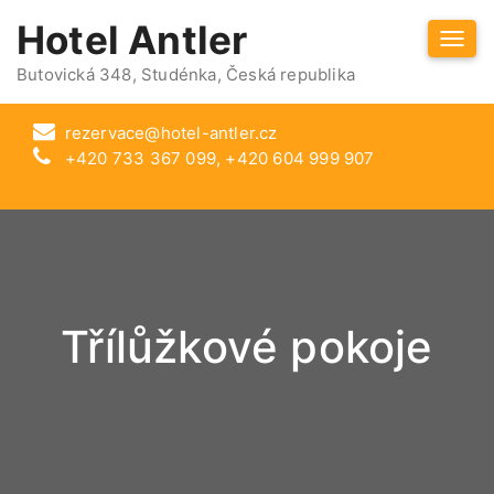
Hotel Antler
Togg
navi
Butovická 348, Studénka, Česká republika
rezervace@hotel-antler.cz
+420 733 367 099, +420 604 999 907
Třílůžkové pokoje