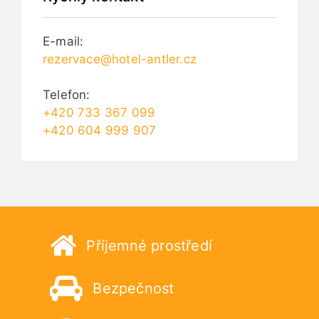
E-mail:
rezervace@hotel-antler.cz
Telefon:
+420 733 367 099
+420 604 999 907
Příjemné prostředí
Bezpečnost