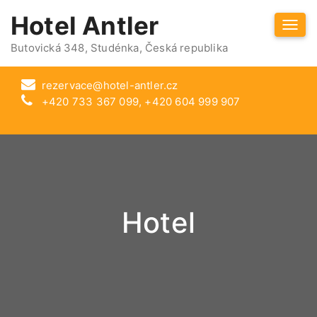
Hotel Antler
Togg
navi
Butovická 348, Studénka, Česká republika
rezervace@hotel-antler.cz
+420 733 367 099, +420 604 999 907
Hotel