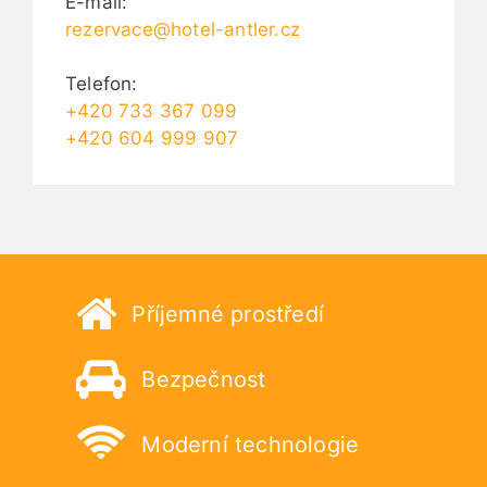
E-mail:
rezervace@hotel-antler.cz
Telefon:
+420 733 367 099
+420 604 999 907
Příjemné prostředí
Bezpečnost
Moderní technologie