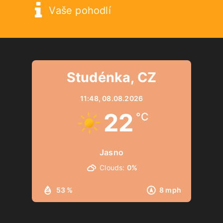
Vaše pohodlí
Studénka, CZ
11:48,
08.08.2026
22
°C
Jasno
Clouds:
0%
53 %
8 mph