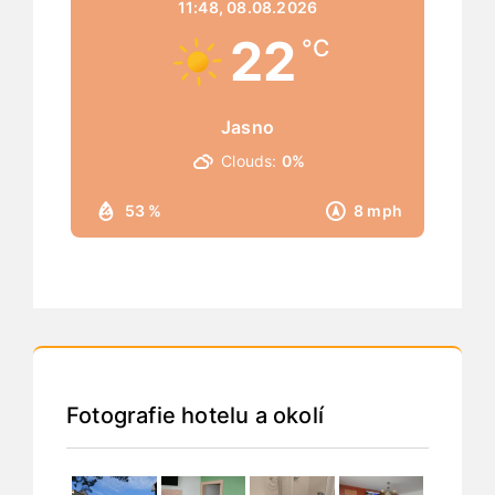
11:48,
08.08.2026
22
°C
Jasno
Clouds:
0%
53 %
8 mph
Fotografie hotelu a okolí