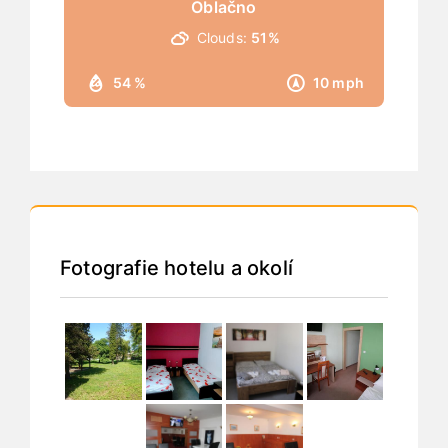
Oblačno
Clouds:
51%
54 %
10 mph
Fotografie hotelu a okolí