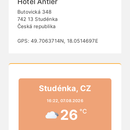
Hotel Antler
Butovická 348
742 13 Studénka
Česká republika
GPS: 49.7063714N, 18.0514697E
Studénka, CZ
16:22,
07.08.2026
26
°C