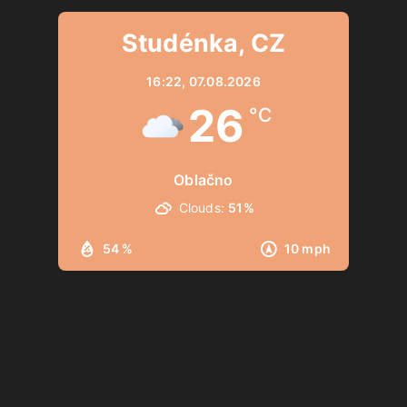
Studénka, CZ
16:22,
07.08.2026
26
°C
Oblačno
Clouds:
51%
54 %
10 mph