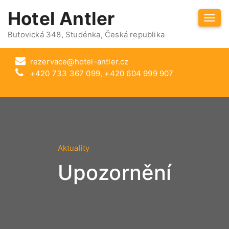
Hotel Antler
Togg
navi
Butovická 348, Studénka, Česká republika
rezervace@hotel-antler.cz
+420 733 367 099, +420 604 999 907
Aktuality
Upozornění